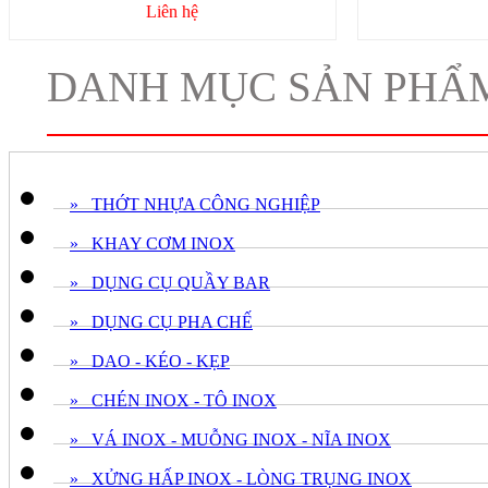
Liên hệ
DANH MỤC SẢN PHẨ
» THỚT NHỰA CÔNG NGHIỆP
» KHAY CƠM INOX
» DỤNG CỤ QUẦY BAR
» DỤNG CỤ PHA CHẾ
» DAO - KÉO - KẸP
» CHÉN INOX - TÔ INOX
» VÁ INOX - MUỖNG INOX - NĨA INOX
» XỬNG HẤP INOX - LÒNG TRỤNG INOX