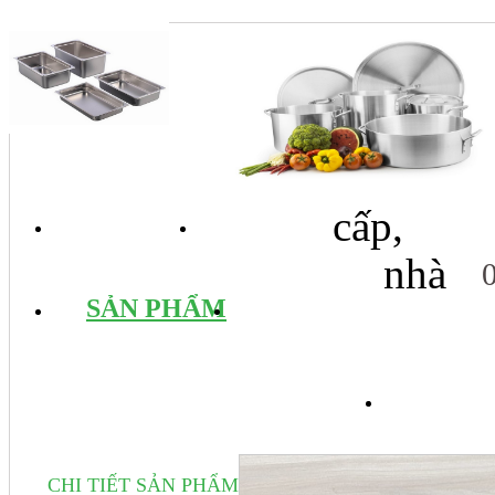
cấp,
TRANG CHỦ
GIỚI THIỆU
nhà
SẢN PHẨM
DỊCH VỤ
TIN 
CHI TIẾT SẢN PHẨM