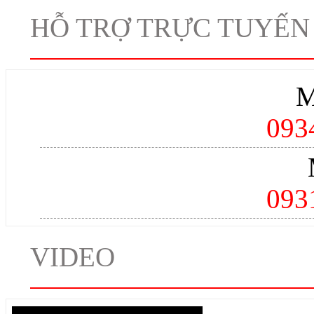
HỖ TRỢ TRỰC TUYẾN
M
093
093
VIDEO