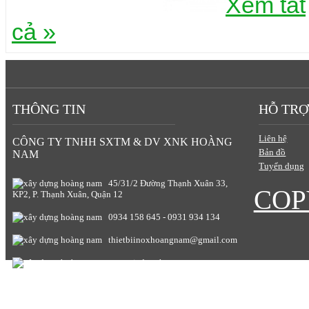
Xem tất
cả »
THÔNG TIN
HỖ TRỢ
Liên hệ
CÔNG TY TNHH SXTM & DV XNK HOÀNG
Bản đồ
NAM
Tuyển dụng
45/31/2 Đường Thạnh Xuân 33,
COP
KP2, P. Thạnh Xuân, Quận 12
0934 158 645 - 0931 934 134
thietbiinoxhoangnam@gmail.com
www.giadunghoangnam.com