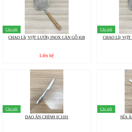
Chi tiết
Chi tiết
CHAO LÌ( VỢT LƯỚI) INOX CÁN GỖ #28
CHAO LÌ( VỢT 
Liên hệ
Chi tiết
Chi tiết
DAO ĂN CHÍNH IC1101
NĨA Ă