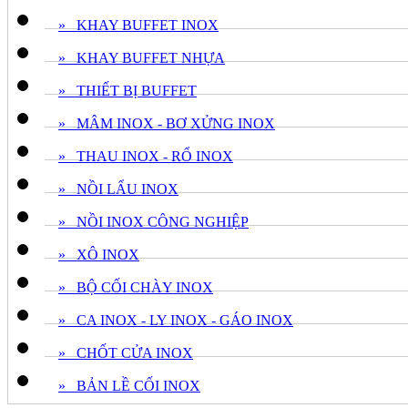
» KHAY BUFFET INOX
» KHAY BUFFET NHỰA
» THIẾT BỊ BUFFET
» MÂM INOX - BƠ XỬNG INOX
» THAU INOX - RỔ INOX
» NỒI LẨU INOX
» NỒI INOX CÔNG NGHIỆP
» XÔ INOX
» BỘ CỐI CHÀY INOX
» CA INOX - LY INOX - GÁO INOX
» CHỐT CỬA INOX
» BẢN LỀ CỐI INOX