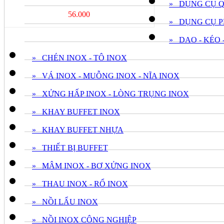
» DỤNG CỤ 
56.000
» DỤNG CỤ P
» DAO - KÉO 
» CHÉN INOX - TÔ INOX
» VÁ INOX - MUỖNG INOX - NĨA INOX
» XỬNG HẤP INOX - LÒNG TRỤNG INOX
» KHAY BUFFET INOX
» KHAY BUFFET NHỰA
» THIẾT BỊ BUFFET
» MÂM INOX - BƠ XỬNG INOX
» THAU INOX - RỔ INOX
» NỒI LẨU INOX
» NỒI INOX CÔNG NGHIỆP