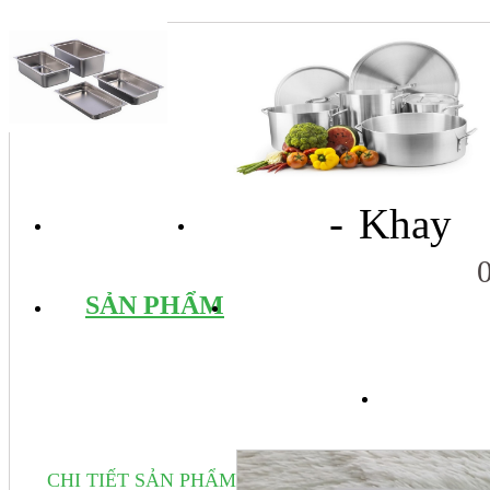
- Khay
TRANG CHỦ
GIỚI THIỆU
SẢN PHẨM
DỊCH VỤ
TIN 
CHI TIẾT SẢN PHẨM