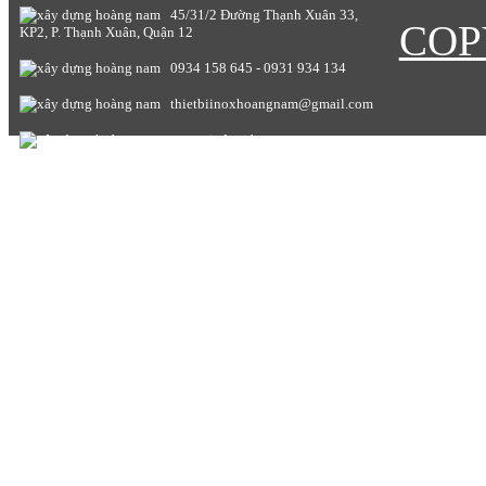
45/31/2 Đường Thạnh Xuân 33,
COP
KP2, P. Thạnh Xuân, Quận 12
0934 158 645 - 0931 934 134
thietbiinoxhoangnam@gmail.com
www.giadunghoangnam.com