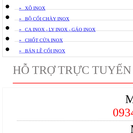
» XÔ INOX
» BỘ CỐI CHÀY INOX
» CA INOX - LY INOX - GÁO INOX
» CHỐT CỬA INOX
» BẢN LỀ CỐI INOX
HỖ TRỢ TRỰC TUYẾN
M
093