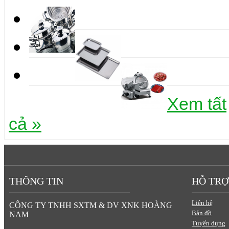
Xem tất
cả »
THÔNG TIN
HỖ TRỢ
Liên hệ
CÔNG TY TNHH SXTM & DV XNK HOÀNG
Bản đồ
NAM
Tuyển dụng