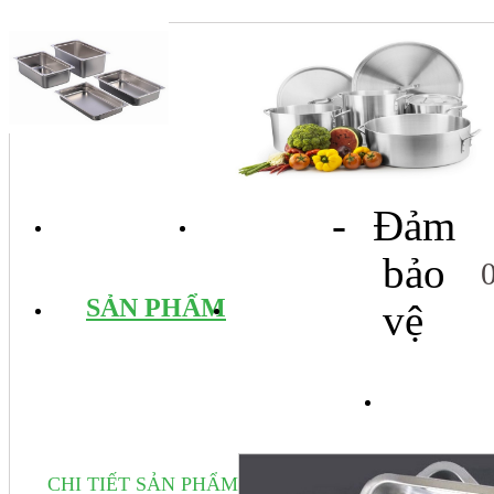
- Đảm
TRANG CHỦ
GIỚI THIỆU
bảo
SẢN PHẨM
DỊCH VỤ
vệ
TIN 
CHI TIẾT SẢN PHẨM