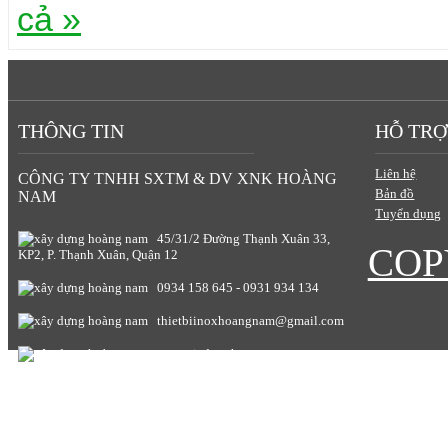
cả »
THÔNG TIN
HỖ TRỢ
Liên hệ
CÔNG TY TNHH SXTM & DV XNK HOÀNG
Bản đồ
NAM
Tuyển dụng
45/31/2 Đường Thạnh Xuân 33,
COP
KP2, P. Thạnh Xuân, Quận 12
0934 158 645 - 0931 934 134
thietbiinoxhoangnam@gmail.com
www.giadunghoangnam.com