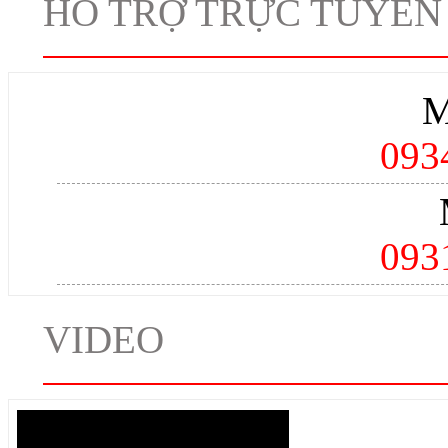
HỖ TRỢ TRỰC TUYẾN
M
093
093
VIDEO