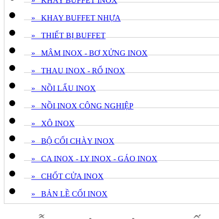
» KHAY BUFFET INOX
» KHAY BUFFET NHỰA
» THIẾT BỊ BUFFET
» MÂM INOX - BƠ XỬNG INOX
» THAU INOX - RỔ INOX
» NỒI LẨU INOX
» NỒI INOX CÔNG NGHIỆP
» XÔ INOX
» BỘ CỐI CHÀY INOX
» CA INOX - LY INOX - GÁO INOX
» CHỐT CỬA INOX
» BẢN LỀ CỐI INOX