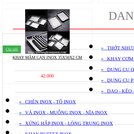
DAN
» THỚT NHỰ
Chi tiết
KHAY MÂM CẠN INOX 35X50X2 CM
» KHAY CƠM
» DỤNG CỤ 
42.000
» DỤNG CỤ P
» DAO - KÉO 
» CHÉN INOX - TÔ INOX
» VÁ INOX - MUỖNG INOX - NĨA INOX
» XỬNG HẤP INOX - LÒNG TRỤNG INOX