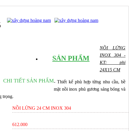
5
NỒI LỬNG
GIỚI THIỆU
INOX 304 -
SẢN PHẨM
KT: phi
24X15 CM
CHI TIẾT SẢN PHẨM
- Thiết kế phù hợp từng nhu cầu, bề
mặt nồi inox phủ gương sáng bóng và
g trọng.
NỒI LỬNG 24 CM INOX 304
612.000