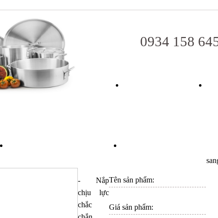
0934 158 64
TRANG CHỦ
TUYỂN DỤNG
LIÊN HỆ
san
Tên sản phẩm:
- Nắp
chịu lực
chắc
Giá sản phẩm:
chắn,