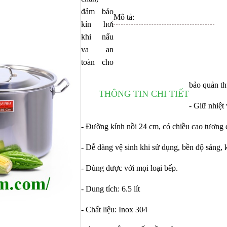
đảm bảo
Mô tả:
kín hơi
khi nấu
va an
toàn cho
bảo quản th
THÔNG TIN CHI TIẾT
- Giữ nhiệt 
- Đường kính nồi 24 cm, có chiều cao tương đố
- Dễ dàng vệ sinh khi sử dụng, bền độ sáng,
- Dùng được với mọi loại bếp.
- Dung tích: 6.5 lít
- Chất liệu: Inox 304