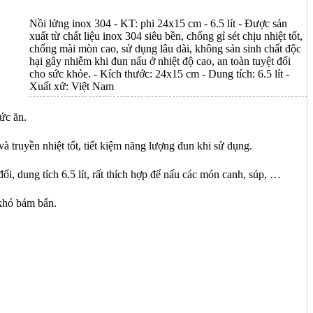
Nồi lửng inox 304 - KT: phi 24x15 cm - 6.5 lít - Được sản
xuất từ chất liệu inox 304 siêu bền, chống gỉ sét chịu nhiệt tốt,
chống mài mòn cao, sử dụng lâu dài, không sản sinh chất độc
hại gây nhiễm khi đun nấu ở nhiệt độ cao, an toàn tuyệt đối
cho sức khỏe. - Kích thước: 24x15 cm - Dung tích: 6.5 lít -
Xuất xứ: Việt Nam
ức ăn.
và truyền nhiệt tốt, tiết kiệm năng lượng đun khi sử dụng.
i, dung tích 6.5 lít, rất thích hợp để nấu các món canh, súp, …
 khó bám bẩn.