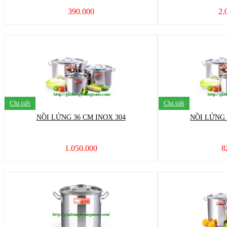
390.000
2.
Chi tiết
Chi tiết
NỒI LỬNG 36 CM INOX 304
NỒI LỬNG 
1.050.000
8