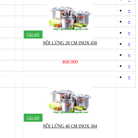
»
»
»
Chi tiết
NỒI LỬNG 28 CM INOX 430
»
»
468.000
»
»
Chi tiết
NỒI LỬNG 40 CM INOX 304