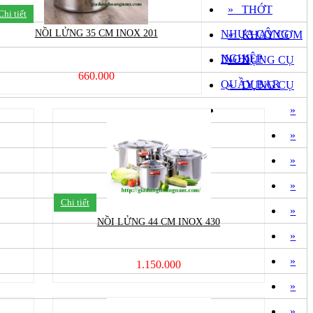
» THỚT
Chi tiết
NỒI LỬNG 35 CM INOX 201
NHỰA CÔNG
» KHAY CƠM
NGHIỆP
INOX
» DỤNG CỤ
660.000
QUẦY BAR
» DỤNG CỤ
»
»
»
»
Chi tiết
»
NỒI LỬNG 44 CM INOX 430
»
»
1.150.000
»
»