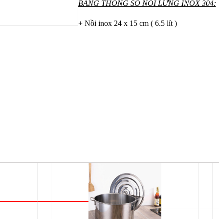
BẢNG THÔNG SỐ NỒI LỬNG INOX 304:
+ Nồi inox 24 x 15 cm ( 6.5 lít )