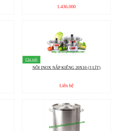
1.436.000
Chi tiết
NỒI INOX NẮP KIẾNG 20X10 (3 LÍT)
Liên hệ