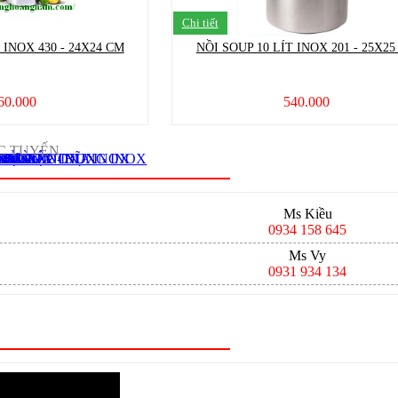
Chi tiết
T INOX 430 - 24X24 CM
NỒI SOUP 10 LÍT INOX 201 - 25X2
60.000
540.000
C TUYẾN
 INOX
G INOX - NĨA INOX
 - LÒNG TRỤNG INOX
NOX
NHỰA
T
XỬNG INOX
 INOX
NGHIỆP
NOX
OX - GÁO INOX
X
Ms Kiều
0934 158 645
Ms Vy
0931 934 134