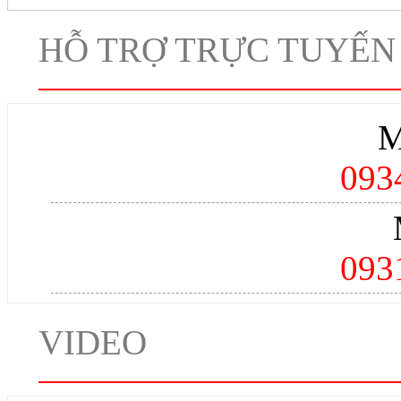
HỖ TRỢ TRỰC TUYẾN
M
093
093
VIDEO