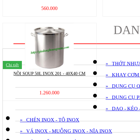
560.000
DAN
» THỚT NHỰ
Chi tiết
NỒI SOUP 50L INOX 201 - 40X40 CM
» KHAY CƠM
» DỤNG CỤ 
1.260.000
» DỤNG CỤ P
» DAO - KÉO 
» CHÉN INOX - TÔ INOX
» VÁ INOX - MUỖNG INOX - NĨA INOX