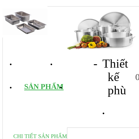
- Thiết
TRANG CHỦ
GIỚI THIỆU
kế
SẢN PHẨM
DỊCH VỤ
phù
TIN 
CHI TIẾT SẢN PHẨM