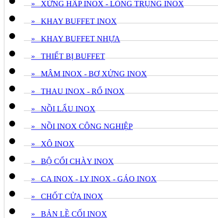
» XỬNG HẤP INOX - LÒNG TRỤNG INOX
» KHAY BUFFET INOX
» KHAY BUFFET NHỰA
» THIẾT BỊ BUFFET
» MÂM INOX - BƠ XỬNG INOX
» THAU INOX - RỔ INOX
» NỒI LẨU INOX
» NỒI INOX CÔNG NGHIỆP
» XÔ INOX
» BỘ CỐI CHÀY INOX
» CA INOX - LY INOX - GÁO INOX
» CHỐT CỬA INOX
» BẢN LỀ CỐI INOX