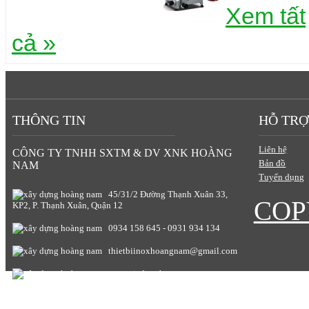
Xem tất
cả »
THÔNG TIN
HỖ TRỢ
Liên hệ
CÔNG TY TNHH SXTM & DV XNK HOÀNG
Bản đồ
NAM
Tuyển dụng
45/31/2 Đường Thạnh Xuân 33,
COP
KP2, P. Thạnh Xuân, Quận 12
0934 158 645 - 0931 934 134
thietbiinoxhoangnam@gmail.com
www.giadunghoangnam.com