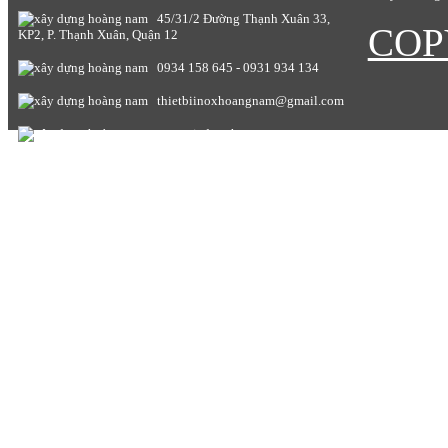
45/31/2 Đường Thạnh Xuân 33,
COP
KP2, P. Thạnh Xuân, Quận 12
0934 158 645 - 0931 934 134
thietbiinoxhoangnam@gmail.com
www.giadunghoangnam.com