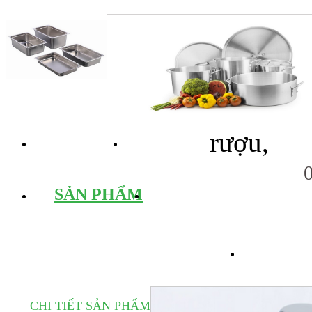
rượu,
TRANG CHỦ
GIỚI THIỆU
SẢN PHẨM
DỊCH VỤ
TIN 
CHI TIẾT SẢN PHẨM