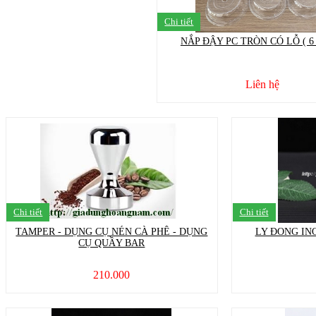
Chi tiết
NẮP ĐẬY PC TRÒN CÓ LỖ ( 6 
Liên hệ
Chi tiết
Chi tiết
TAMPER - DỤNG CỤ NÉN CÀ PHÊ - DỤNG
LY ĐONG INO
CỤ QUẦY BAR
210.000