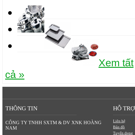
Xem tất
cả »
THÔNG TIN
HỖ TRỢ
Liên hệ
CÔNG TY TNHH SXTM & DV XNK HOÀNG
Bản đồ
NAM
Tuyển dụng