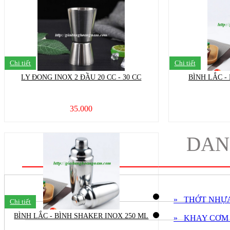
Chi tiết
Chi tiết
LY ĐONG INOX 2 ĐẦU 20 CC - 30 CC
BÌNH LẮC -
35.000
DAN
» THỚT NHỰ
Chi tiết
BÌNH LẮC - BÌNH SHAKER INOX 250 ML
» KHAY CƠM