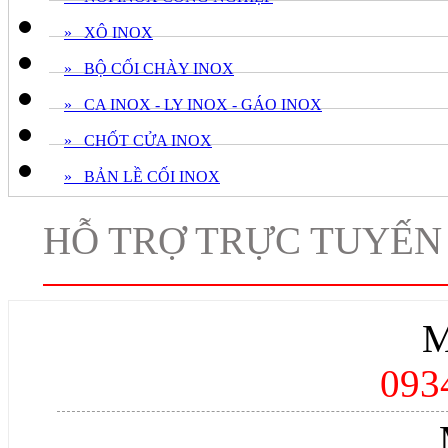
» XÔ INOX
» BỘ CỐI CHÀY INOX
» CA INOX - LY INOX - GÁO INOX
» CHỐT CỬA INOX
» BẢN LỀ CỐI INOX
HỖ TRỢ TRỰC TUYẾN
M
093