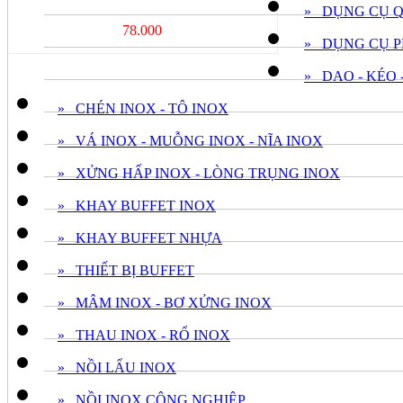
» DỤNG CỤ 
78.000
» DỤNG CỤ P
» DAO - KÉO 
» CHÉN INOX - TÔ INOX
» VÁ INOX - MUỖNG INOX - NĨA INOX
» XỬNG HẤP INOX - LÒNG TRỤNG INOX
» KHAY BUFFET INOX
» KHAY BUFFET NHỰA
» THIẾT BỊ BUFFET
» MÂM INOX - BƠ XỬNG INOX
» THAU INOX - RỔ INOX
» NỒI LẨU INOX
» NỒI INOX CÔNG NGHIỆP