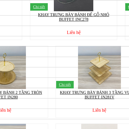
Chi tiết
KHAY TRƯNG BÀY BÁNH ĐẾ GỖ NHỎ
BUFFET INC278
Liên hệ
Chi tiết
Y BÁNH 2 TẦNG TRÒN
KHAY TRƯNG BÀY BÁNH 3 TẦNG V
ET IN280
BUFFET IN281V
iên hệ
Liên hệ