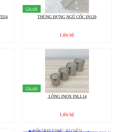
Chi tiết
FD24
THÙNG ĐỰNG NGŨ CỐC IN120
Liên hệ
Chi tiết
LỒNG INOX INLL14
Liên hệ
HỖ TRỢ TRỰC TUYẾN