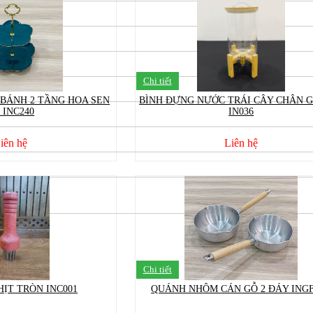
Chi tiết
BÁNH 2 TẦNG HOA SEN
BÌNH ĐỰNG NƯỚC TRÁI CÂY CHÂN 
 INC240
IN036
iên hệ
Liên hệ
Chi tiết
ỊT TRÒN INC001
QUÁNH NHÔM CÁN GỖ 2 ĐÁY ING