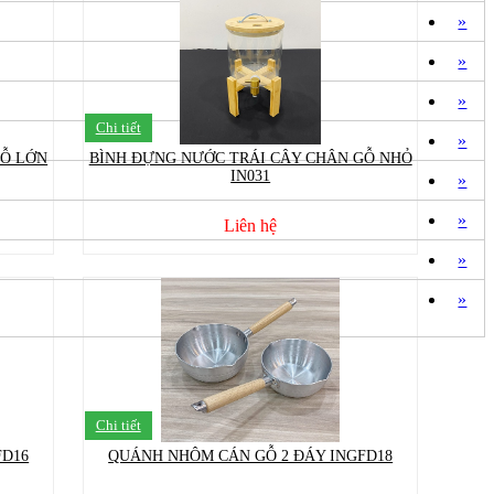
»
»
»
Chi tiết
»
GỖ LỚN
BÌNH ĐỰNG NƯỚC TRÁI CÂY CHÂN GỖ NHỎ
IN031
»
»
Liên hệ
»
»
Chi tiết
FD16
QUÁNH NHÔM CÁN GỖ 2 ĐÁY INGFD18