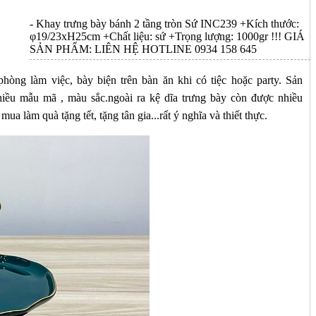
- Khay trưng bày bánh 2 tầng tròn Sứ INC239 +Kích thước:
φ19/23xH25cm +Chất liệu: sứ +Trọng lượng: 1000gr !!! GIÁ
SẢN PHẨM: LIÊN HỆ HOTLINE 0934 158 645
phòng làm việc, bày biện trên bàn ăn khi có tiệc hoặc party. Sản
iều mẫu mã , màu sắc.ngoài ra kệ dĩa trưng bày còn được nhiều
ua làm quà tặng tết, tặng tân gia...rất ý nghĩa và thiết thực.