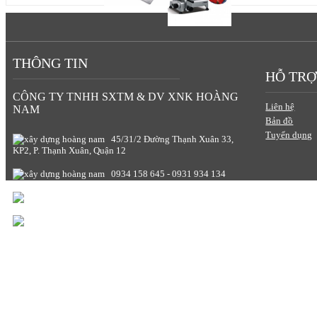
THÔNG TIN
HỖ TRỢ
CÔNG TY TNHH SXTM & DV XNK HOÀNG
Liên hệ
NAM
Bản đồ
Tuyển dụng
45/31/2 Đường Thạnh Xuân 33,
KP2, P. Thạnh Xuân, Quận 12
0934 158 645 - 0931 934 134
thietbiinoxhoangnam@gmail.com
www.giadunghoangnam.com