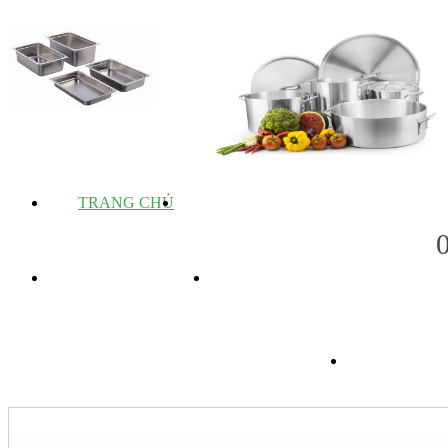
TRANG CHỦ
GIỚI THIỆU
SẢN PHẨM
DỊCH VỤ
TIN 