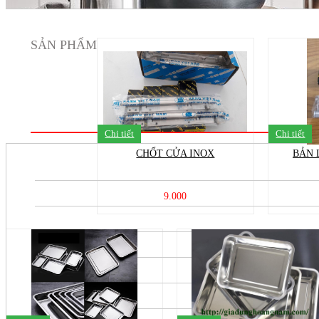
SẢN PHẨM
Chi tiết
Chi tiết
CHỐT CỬA INOX
BẢN 
9.000