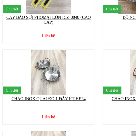
Chi tiết
Chi tiết
CÂY BÀO SỢI PHOMAI LỚN ICZ-0040 (CAO
BỘ NG
CẤP)
Liên hệ
Chi tiết
Chi tiết
CHẢO INOX QUAI ĐỎ 1 ĐÁY ICPHE24
CHẢO INOX 
Liên hệ