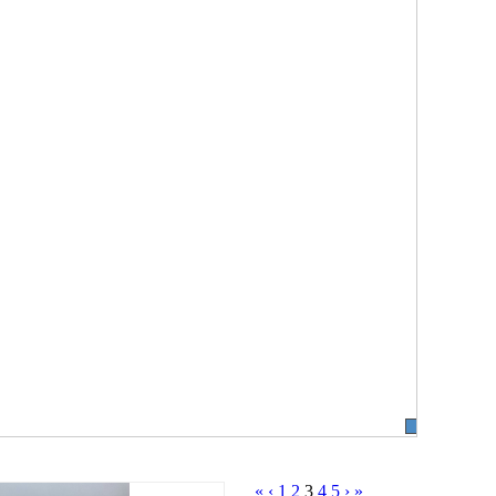
«
‹
1
2
3
4
5
›
»