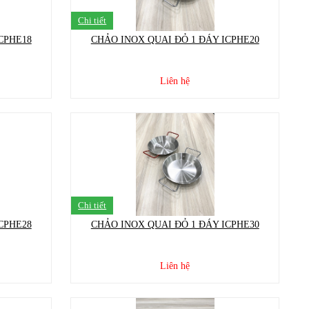
Chi tiết
CPHE18
CHẢO INOX QUAI ĐỎ 1 ĐÁY ICPHE20
Liên hệ
Chi tiết
CPHE28
CHẢO INOX QUAI ĐỎ 1 ĐÁY ICPHE30
Liên hệ