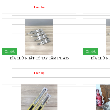
Liên hệ
Chi tiết
Chi tiết
DĨA CHỮ NHẬT CÓ TAY CẦM INTA35
DĨA CHỮ N
Liên hệ