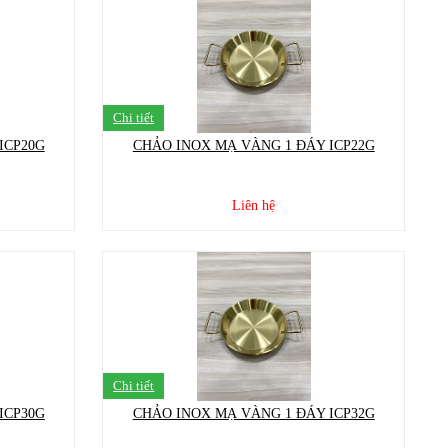
Chi tiết
ICP20G
CHẢO INOX MẠ VÀNG 1 ĐÁY ICP22G
Liên hệ
Chi tiết
ICP30G
CHẢO INOX MẠ VÀNG 1 ĐÁY ICP32G