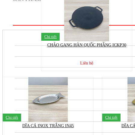
Chi tiết
CHẢO GANG HÀN QUỐC PHẲNG ICKP30
Liên hệ
Chi tiết
Chi tiết
DĨA CÁ INOX TRẮNG IN45
DĨA C