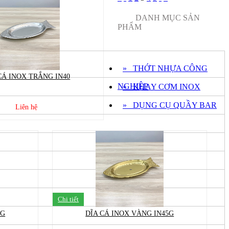
DANH MỤC SẢN
PHẨM
» THỚT NHỰA CÔNG
CÁ INOX TRẮNG IN40
NGHIỆP
» KHAY CƠM INOX
» DỤNG CỤ QUẦY BAR
Liên hệ
Chi tiết
0G
DĨA CÁ INOX VÀNG IN45G