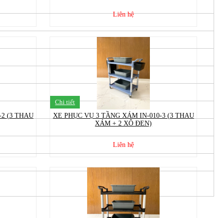
Liên hệ
Chi tiết
-2 (3 THAU
XE PHỤC VỤ 3 TẦNG XÁM IN-010-3 (3 THAU
XÁM + 2 XÔ ĐEN)
Liên hệ