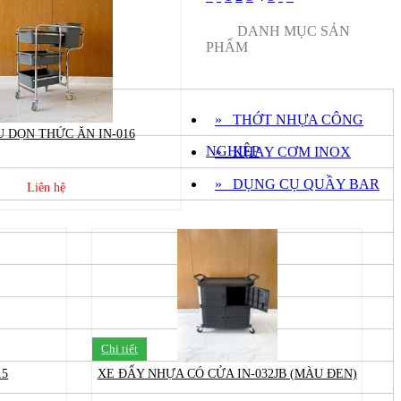
DANH MỤC SẢN
PHẨM
» THỚT NHỰA CÔNG
U DỌN THỨC ĂN IN-016
NGHIỆP
» KHAY CƠM INOX
» DỤNG CỤ QUẦY BAR
Liên hệ
Chi tiết
15
XE ĐẨY NHỰA CÓ CỬA IN-032JB (MÀU ĐEN)