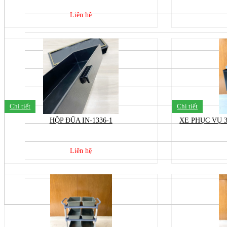
Liên hệ
Chi tiết
Chi tiết
HỘP ĐŨA IN-1336-1
XE PHỤC VỤ 3
Liên hệ