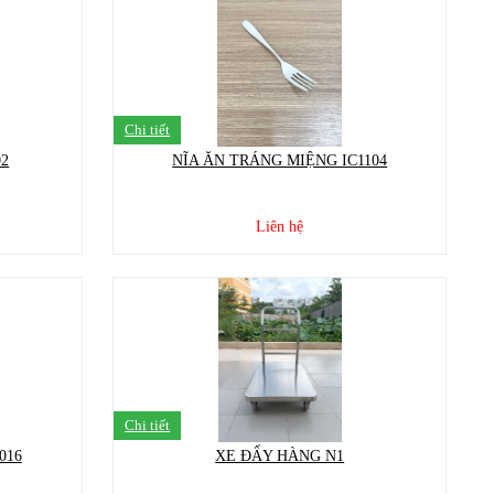
Chi tiết
02
NĨA ĂN TRÁNG MIỆNG IC1104
Liên hệ
Chi tiết
016
XE ĐẨY HÀNG N1