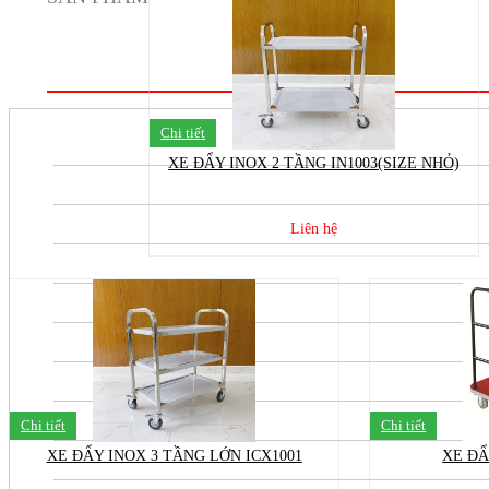
Chi tiết
XE ĐẨY INOX 2 TẦNG IN1003(SIZE NHỎ)
Liên hệ
Chi tiết
Chi tiết
XE ĐẨY INOX 3 TẦNG LỚN ICX1001
XE ĐẨ