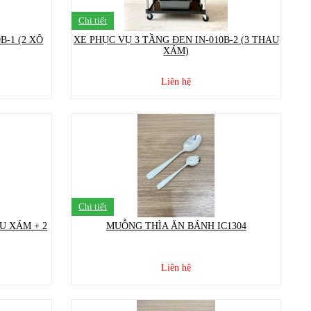
Chi tiết
B-1 (2 XÔ
XE PHỤC VỤ 3 TẦNG ĐEN IN-010B-2 (3 THAU
XÁM)
Liên hệ
Chi tiết
U XÁM + 2
MUỖNG THÌA ĂN BÁNH IC1304
Liên hệ