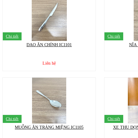
Chi tiết
Chi tiết
DAO ĂN CHÍNH IC1101
NĨA
Liên hệ
Chi tiết
Chi tiết
MUỖNG ĂN TRÁNG MIỆNG IC1105
XE THU DỌN