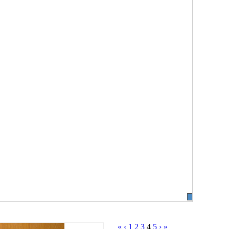
«
‹
1
2
3
4
5
›
»