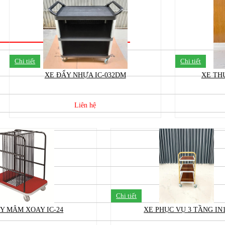
Chi tiết
Chi tiết
XE ĐẨY NHỰA IC-032DM
XE TH
Liên hệ
Chi tiết
Y MÂM XOAY IC-24
XE PHỤC VỤ 3 TẦNG IN